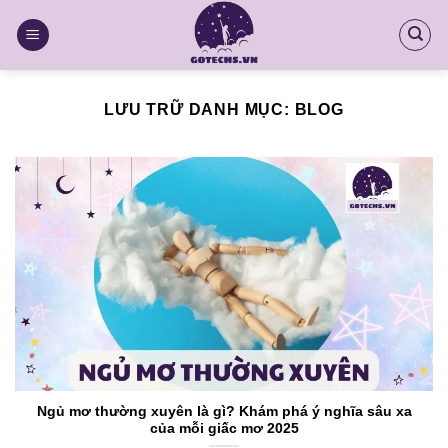
Chuyển
đến
nội
dung
LƯU TRỮ DANH MỤC:
BLOG
Ngủ mơ thường xuyên là gì? Khám phá ý nghĩa sâu xa
của mỗi giấc mơ 2025