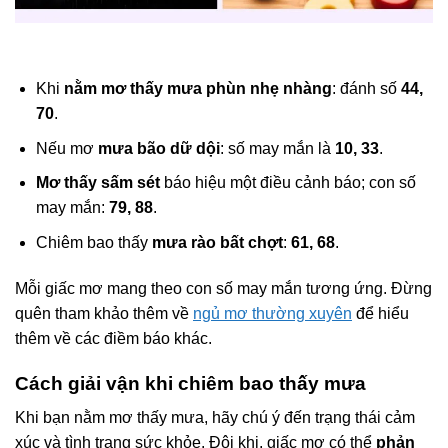
Khi
nằm mơ thấy mưa phùn nhẹ nhàng
: đánh số
44,
70
.
Nếu mơ
mưa bão dữ dội
: số may mắn là
10, 33
.
Mơ thấy sấm sét
báo hiệu một điều cảnh báo; con số
may mắn:
79, 88
.
Chiêm bao thấy
mưa rào bất chợt
:
61, 68
.
Mỗi giấc mơ mang theo con số may mắn tương ứng. Đừng
quên tham khảo thêm về
ngủ mơ thường xuyên
để hiểu
thêm về các điềm báo khác.
Cách giải vận khi chiêm bao thấy mưa
Khi bạn nằm mơ thấy mưa, hãy chú ý đến trạng thái cảm
xúc và tình trạng sức khỏe. Đôi khi, giấc mơ có thể
phản