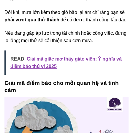
Đôi khi, mưa lớn kèm theo gió bão lại ám chỉ rằng bạn sẽ
phải vượt qua thử thách
để có được thành công lâu dài.
Nếu đang gặp áp lực trong tài chính hoặc công việc, đừng
lo lắng; mọi thứ sẽ cải thiện sau cơn mưa.
READ
Giải mã giấc mơ thấy giáo viên: Ý nghĩa và
điềm báo thú vị 2025
Giải mã điềm báo cho mối quan hệ và tình
cảm