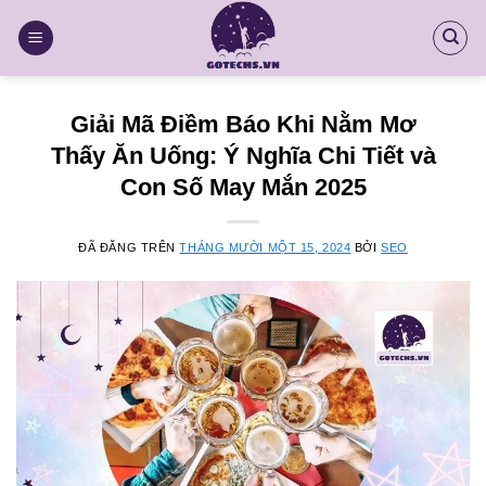
Chuyển
đến
nội
dung
Giải Mã Điềm Báo Khi Nằm Mơ
Thấy Ăn Uống: Ý Nghĩa Chi Tiết và
Con Số May Mắn 2025
ĐÃ ĐĂNG TRÊN
THÁNG MƯỜI MỘT 15, 2024
BỞI
SEO