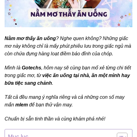
Nằm mơ thấy ăn uống
? Nghe quen không? Những giấc
mơ này không chỉ là mấy phút phiêu lưu trong giấc ngủ mà
còn chứa đựng hàng loạt điềm báo đỉnh của chóp.
Mình là
Gotechs
, hôm nay sẽ cùng bạn mổ xẻ từng chi tiết
trong giấc mơ, từ
việc ăn uống tại nhà, ăn một mình hay
bữa tiệc sang chảnh
.
Tất cả đều mang ý nghĩa riêng và cả những con số may
mắn
mlem
để bạn thử vận may.
Chuẩn bị sẵn tinh thần và cùng khám phá nhé!
Mục lục