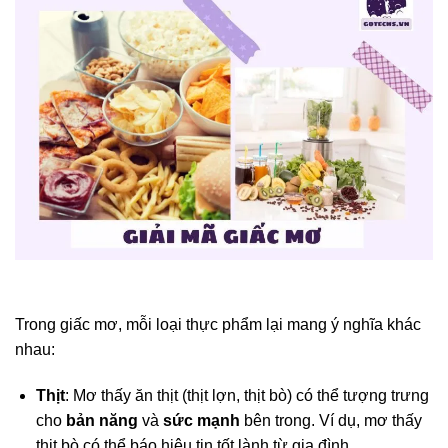
Trong giấc mơ, mỗi loại thực phẩm lại mang ý nghĩa khác
nhau:
Thịt
: Mơ thấy ăn thịt (thịt lợn, thịt bò) có thể tượng trưng
cho
bản năng
và
sức mạnh
bên trong. Ví dụ, mơ thấy
thịt bò có thể báo hiệu tin tốt lành từ gia đình.