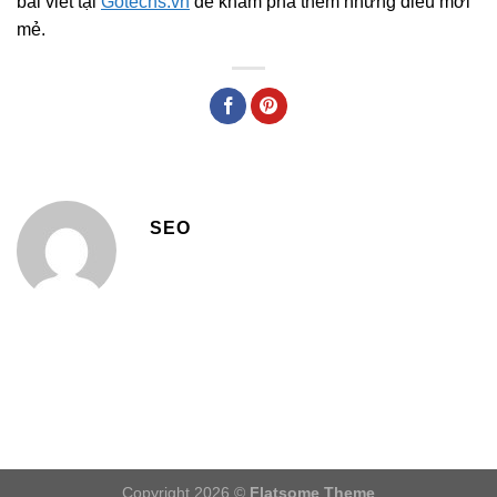
bài viết tại
Gotechs.vn
để khám phá thêm những điều mới
mẻ.
SEO
Copyright 2026 ©
Flatsome Theme