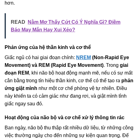
hơn.
READ
Nằm Mơ Thấy Cứt Có Ý Nghĩa Gì? Điềm
Báo May Mắn Hay Xui Xẻo?
Phản ứng của hệ thần kinh và cơ thể
Giấc ngủ có hai giai đoạn chính:
NREM
(Non-Rapid Eye
Movement) và REM (Rapid Eye Movement)
. Trong
giai
đoạn REM
, khi não bộ hoạt động mạnh mẽ, nếu có sự mất
cân bằng trong tín hiệu thần kinh, cơ thể có thể tạo ra
phản
ứng giật mình
như một cơ chế phòng vệ tự nhiên. Điều
này khiến ta có cảm giác như đang rơi, và giật mình tỉnh
giấc ngay sau đó.
Hoạt động của não bộ và cơ chế xử lý thông tin rác
Ban ngày, não bộ thu thập rất nhiều dữ liệu, từ những công
việc thường ngày cho đến những sự kiện quan trọng. Để