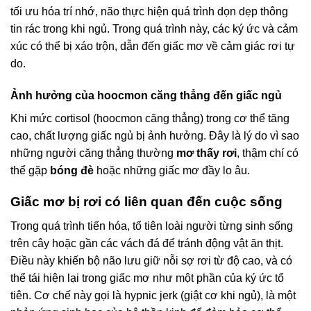
tối ưu hóa trí nhớ, não thực hiện quá trình dọn dẹp thông
tin rác trong khi ngủ. Trong quá trình này, các ký ức và cảm
xúc có thể bị xáo trộn, dẫn đến giấc mơ về cảm giác rơi tự
do.
Ảnh hưởng của hoocmon căng thẳng đến giấc ngủ
Khi mức cortisol (hoocmon căng thẳng) trong cơ thể tăng
cao, chất lượng giấc ngủ bị ảnh hưởng. Đây là lý do vì sao
những người căng thẳng thường
mơ thấy rơi
, thậm chí có
thể gặp
bóng đè
hoặc những giấc mơ đầy lo âu.
Giấc mơ bị rơi có liên quan đến cuộc sống
Trong quá trình tiến hóa, tổ tiên loài người từng sinh sống
trên cây hoặc gần các vách đá để tránh động vật ăn thịt.
Điều này khiến bộ não lưu giữ nỗi sợ rơi từ độ cao, và có
thể tái hiện lại trong giấc mơ như một phần của ký ức tổ
tiên. Cơ chế này gọi là hypnic jerk (giật cơ khi ngủ), là một