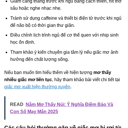
Giảm căng thẳng trước khi ngủ bằng cách thiền, hít thở
sâu hoặc nghe nhạc nhẹ.
Tránh sử dụng caffeine và thiết bị điện tử trước khi ngủ
để não bộ có thời gian thư giãn.
Điều chỉnh lịch trình ngủ để cơ thể quen với nhịp sinh
học ổn định.
Tham khảo ý kiến chuyên gia tâm lý nếu giấc mơ ảnh
hưởng đến chất lượng sống.
Nếu bạn muốn tìm hiểu thêm về hiện tượng
mơ thấy
nhiều giấc mơ liên tục
, hãy tham khảo bài viết chi tiết tại
giấc mơ xuất hiện thường xuyên
.
READ
Nằm Mơ Thấy Núi: Ý Nghĩa Điềm Báo Và
Con Số May Mắn 2025
Các câu hỏi thường gặp về giấc mơ bị rơi từ