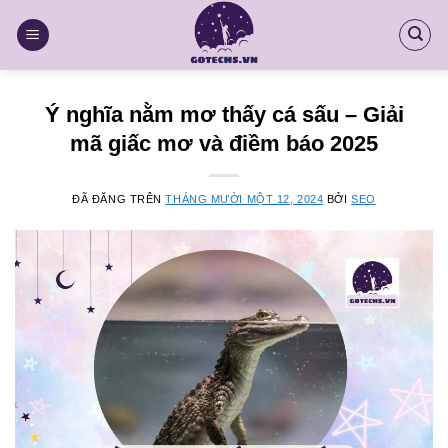
Chuyển
đến
nội
dung
Ý nghĩa nằm mơ thấy cá sấu – Giải
mã giấc mơ và điềm báo 2025
ĐÃ ĐĂNG TRÊN
THÁNG MƯỜI MỘT 12, 2024
BỞI
SEO