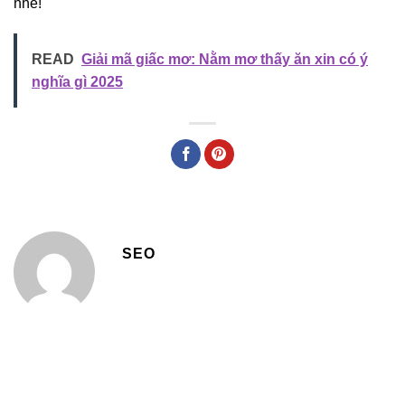
nhé!
READ
Giải mã giấc mơ: Nằm mơ thấy ăn xin có ý
nghĩa gì 2025
SEO