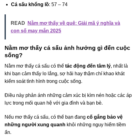
Cá sấu khổng lồ
: 57 – 74
READ
Nằm mơ thấy về quê: Giải mã ý nghĩa và
con số may mắn 2025
Nằm mơ thấy cá sấu ảnh hưởng gì đến cuộc
sống?
Nằm mơ thấy cá sấu có thể
tác động đến tâm lý
, nhất là
khi bạn cảm thấy lo lắng, sợ hãi hay thậm chí khao khát
kiểm soát tình hình trong cuộc sống.
Điều này phản ánh những cảm xúc bị kìm nén hoặc các áp
lực trong mối quan hệ với gia đình và bạn bè.
Nếu mơ thấy cá sấu, có thể bạn đang
cố gắng bảo vệ
những người xung quanh
khỏi những nguy hiểm tiềm
ẩn.