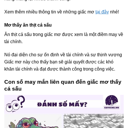
Xem thêm nhiều thông tin về những giấc mơ
tại đây
nhé!
Mơ thấy ăn thịt cá sấu
Ăn thịt cá sấu trong giấc mơ được xem là một điềm may về
tài chính.
Nó đại diện cho sự ổn định về tài chính và sự thịnh vượng
Giấc mơ này cho thấy bạn sẽ giải quyết được các khó
khăn tài chính và đạt được thành công trong công việc.
Con số may mắn liên quan đến giấc mơ thấy
cá sấu