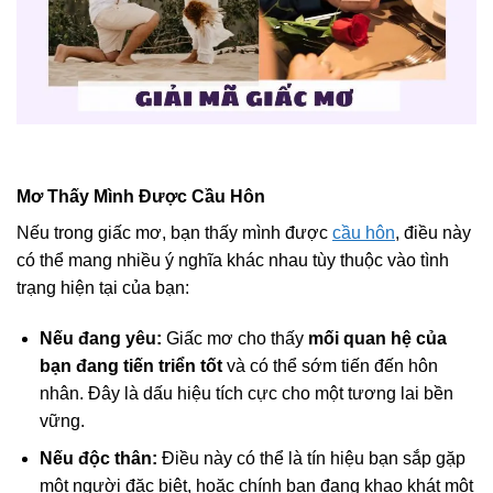
Mơ Thấy Mình Được Cầu Hôn
Nếu trong giấc mơ, bạn thấy mình được
cầu hôn
, điều này
có thể mang nhiều ý nghĩa khác nhau tùy thuộc vào tình
trạng hiện tại của bạn:
Nếu đang yêu:
Giấc mơ cho thấy
mối quan hệ của
bạn đang tiến triển tốt
và có thể sớm tiến đến hôn
nhân. Đây là dấu hiệu tích cực cho một tương lai bền
vững.
Nếu độc thân:
Điều này có thể là tín hiệu bạn sắp gặp
một người đặc biệt, hoặc chính bạn đang khao khát một