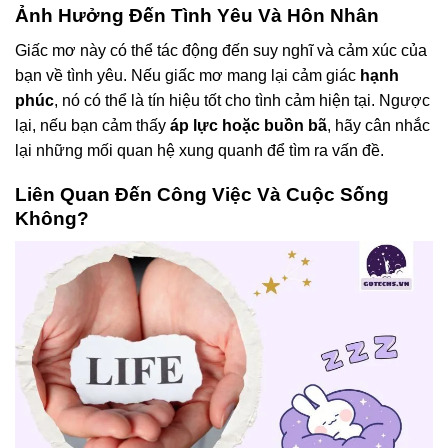
Ảnh Hưởng Đến Tình Yêu Và Hôn Nhân
Giấc mơ này có thể tác động đến suy nghĩ và cảm xúc của
bạn về tình yêu. Nếu giấc mơ mang lại cảm giác
hạnh
phúc
, nó có thể là tín hiệu tốt cho tình cảm hiện tại. Ngược
lại, nếu bạn cảm thấy
áp lực hoặc buồn bã
, hãy cân nhắc
lại những mối quan hệ xung quanh để tìm ra vấn đề.
Liên Quan Đến Công Việc Và Cuộc Sống
Không?