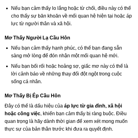
Nếu bạn cảm thấy lo lắng hoặc từ chối, điều này có thể
cho thấy sự băn khoăn về mối quan hệ hiện tại hoặc áp
lực từ người thân và xã hội.
Mơ Thấy Người Lạ Cầu Hôn
Nếu bạn cảm thấy hạnh phúc, có thể bạn đang sẵn
sàng mở lòng để đón nhận một mối quan hệ mới.
Nếu bạn bối rối hoặc hoảng sợ, giấc mơ này có thể là
lời cảnh báo về những thay đổi đột ngột trong cuộc
sống cá nhân.
Mơ Thấy Bị Ép Cầu Hôn
Đây có thể là dấu hiệu của
áp lực từ gia đình, xã hội
hoặc công việc
, khiến bạn cảm thấy bị ràng buộc. Điều
quan trọng là hãy dành thời gian để xem xét mong muốn
thực sự của bản thân trước khi đưa ra quyết định.