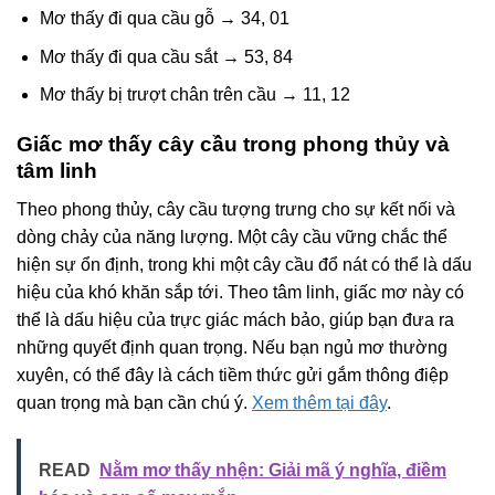
Mơ thấy đi qua cầu gỗ → 34, 01
Mơ thấy đi qua cầu sắt → 53, 84
Mơ thấy bị trượt chân trên cầu → 11, 12
Giấc mơ thấy cây cầu trong phong thủy và
tâm linh
Theo phong thủy, cây cầu tượng trưng cho sự kết nối và
dòng chảy của năng lượng. Một cây cầu vững chắc thể
hiện sự ổn định, trong khi một cây cầu đổ nát có thể là dấu
hiệu của khó khăn sắp tới. Theo tâm linh, giấc mơ này có
thể là dấu hiệu của trực giác mách bảo, giúp bạn đưa ra
những quyết định quan trọng. Nếu bạn ngủ mơ thường
xuyên, có thể đây là cách tiềm thức gửi gắm thông điệp
quan trọng mà bạn cần chú ý.
Xem thêm tại đây
.
READ
Nằm mơ thấy nhện: Giải mã ý nghĩa, điềm