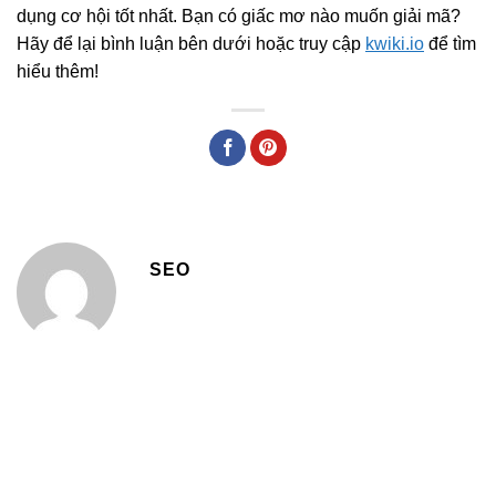
dụng cơ hội tốt nhất. Bạn có giấc mơ nào muốn giải mã?
Hãy để lại bình luận bên dưới hoặc truy cập
kwiki.io
để tìm
hiểu thêm!
SEO