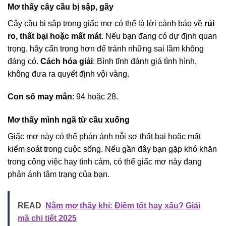
Mơ thấy cây cầu bị sập, gãy
Cây cầu bị sập trong giấc mơ có thể là lời cảnh báo về
rủi
ro, thất bại hoặc mất mát
. Nếu bạn đang có dự định quan
trọng, hãy cẩn trọng hơn để tránh những sai lầm không
đáng có.
Cách hóa giải
: Bình tĩnh đánh giá tình hình,
không đưa ra quyết định vội vàng.
Con số may mắn
: 94 hoặc 28.
Mơ thấy mình ngã từ cầu xuống
Giấc mơ này có thể phản ánh nỗi sợ thất bại hoặc mất
kiểm soát trong cuộc sống. Nếu gần đây bạn gặp khó khăn
trong công việc hay tình cảm, có thể giấc mơ này đang
phản ánh tâm trạng của bạn.
READ
Nằm mơ thấy khỉ: Điềm tốt hay xấu? Giải
mã chi tiết 2025