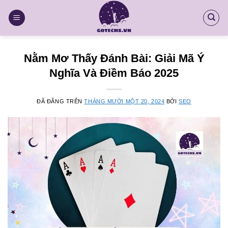
Chuyển
đến
nội
dung
Nằm Mơ Thấy Đánh Bài: Giải Mã Ý
Nghĩa Và Điềm Báo 2025
ĐÃ ĐĂNG TRÊN
THÁNG MƯỜI MỘT 20, 2024
BỞI
SEO