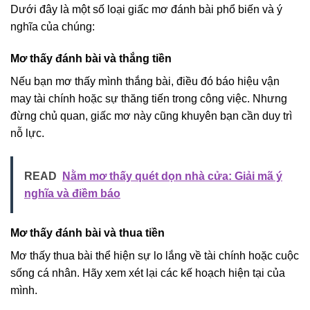
Dưới đây là một số loại giấc mơ đánh bài phổ biến và ý
nghĩa của chúng:
Mơ thấy đánh bài và thắng tiền
Nếu bạn mơ thấy mình thắng bài, điều đó báo hiệu vận
may tài chính hoặc sự thăng tiến trong công việc. Nhưng
đừng chủ quan, giấc mơ này cũng khuyên bạn cần duy trì
nỗ lực.
READ
Nằm mơ thấy quét dọn nhà cửa: Giải mã ý
nghĩa và điềm báo
Mơ thấy đánh bài và thua tiền
Mơ thấy thua bài thể hiện sự lo lắng về tài chính hoặc cuộc
sống cá nhân. Hãy xem xét lại các kế hoạch hiện tại của
mình.