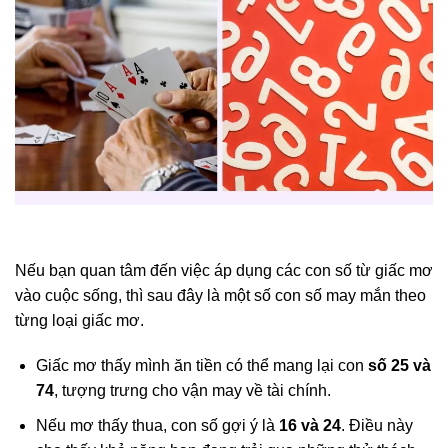
Nếu bạn quan tâm đến việc áp dụng các con số từ giấc mơ
vào cuộc sống, thì sau đây là một số con số may mắn theo
từng loại giấc mơ.
Giấc mơ thấy mình ăn tiền có thể mang lại con
số 25 và
74
, tượng trưng cho vận may về tài chính.
Nếu mơ thấy thua, con số gợi ý là
16 và 24
. Điều này