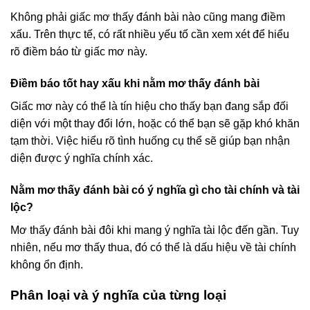
Không phải giấc mơ thấy đánh bài nào cũng mang điềm
xấu. Trên thực tế, có rất nhiều yếu tố cần xem xét để hiểu
rõ điềm báo từ giấc mơ này.
Điềm báo tốt hay xấu khi nằm mơ thấy đánh bài
Giấc mơ này có thể là tín hiệu cho thấy bạn đang sắp đối
diện với một thay đổi lớn, hoặc có thể bạn sẽ gặp khó khăn
tạm thời. Việc hiểu rõ tình huống cụ thể sẽ giúp bạn nhận
diện được ý nghĩa chính xác.
Nằm mơ thấy đánh bài có ý nghĩa gì cho tài chính và tài
lộc?
Mơ thấy đánh bài đôi khi mang ý nghĩa tài lộc đến gần. Tuy
nhiên, nếu mơ thấy thua, đó có thể là dấu hiệu về tài chính
không ổn định.
Phân loại và ý nghĩa của từng loại