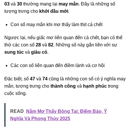
03
và
30
thường mang lại
may mắn
. Đây là những số
tượng trưng cho
khởi đầu mới
.
Con số may mắn khi mơ thấy làm thịt cá chết
Ngược lại, nếu giấc mơ liên quan đến cá chết, bạn có thể
thử các con số
28
và
82
. Những số này gắn liền với sự
sung túc
và
giàu có
.
Các con số liên quan đến điềm lành và cơ hội
Đặc biệt, số
47
và
74
cũng là những con số có ý nghĩa may
mắn, tượng trưng cho
thành công
và
hạnh phúc
trong
cuộc sống.
READ
Nằm Mơ Thấy Bông Tai: Điềm Báo, Ý
Nghĩa Và Phong Thủy 2025