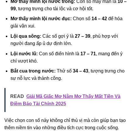
Mơ thấy mình lội nước trong:
Con số may mắn là
10 –
99
, tượng trưng cho tài lộc và cơ hội tốt.
Mơ thấy mình lội nước đục:
Chọn số
14 – 42
để hóa
giải vận xui.
Lội qua sông:
Các số gợi ý là
27 – 39
, phù hợp với
người đang ấp ủ dự định lớn.
Lội nước lũ:
Con số điển hình là
17 – 71
, mang đến ý
chí vượt khó.
Bắt cua trong nước:
Thử số
34 – 43
, tượng trưng cho
sự nỗ lực và thành công.
READ
Giải Mã Giấc Mơ Nằm Mơ Thấy Mất Tiền Và
Điềm Báo Tài Chính 2025
Việc chọn con số này không chỉ thú vị mà còn giúp bạn tạo
thêm niềm tin vào những điều tích cực trong cuộc sống.