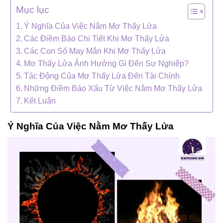
Mục lục
Ý Nghĩa Của Việc Nằm Mơ Thấy Lửa
Các Điềm Báo Chi Tiết Khi Mơ Thấy Lửa
Các Con Số May Mắn Khi Mơ Thấy Lửa
Mơ Thấy Lửa Ảnh Hưởng Gì Đến Sự Nghiệp?
Tác Động Của Mơ Thấy Lửa Đến Tài Chính
Những Điềm Báo Xấu Từ Việc Nằm Mơ Thấy Lửa
Kết Luận
Ý Nghĩa Của Việc Nằm Mơ Thấy Lửa