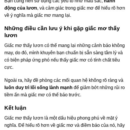
Bạn cũng nên sử dụng các yếu tố như màu sắc,
hành
động của lươn
, và cảm giác trong giấc mơ để hiểu rõ hơn
về ý nghĩa mà giấc mơ mang lại.
Những điều cần lưu ý khi gặp giấc mơ thấy
lươn
Giấc mơ thấy lươn có thể mang lại những cảnh báo không
may, do đó, mình khuyên bạn chuẩn bị sẵn sàng tâm lý và
có biện pháp ứng phó nếu thấy giấc mơ có tính chất tiêu
cực.
Ngoài ra, hãy đề phòng các mối quan hệ không rõ ràng và
luôn duy trì lối sống lành mạnh
để giảm bớt những rủi ro
tiềm ẩn mà giấc mơ có thể báo trước.
Kết luận
Giấc mơ thấy lươn là một dấu hiệu phong phú về mặt ý
nghĩa. Để hiểu rõ hơn về giấc mơ và điềm báo của nó, hãy