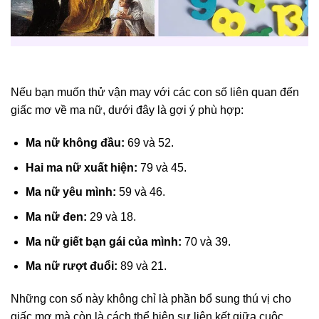
Nếu bạn muốn thử vận may với các con số liên quan đến
giấc mơ về ma nữ, dưới đây là gợi ý phù hợp:
Ma nữ không đầu:
69 và 52.
Hai ma nữ xuất hiện:
79 và 45.
Ma nữ yêu mình:
59 và 46.
Ma nữ đen:
29 và 18.
Ma nữ giết bạn gái của mình:
70 và 39.
Ma nữ rượt đuổi:
89 và 21.
Những con số này không chỉ là phần bổ sung thú vị cho
giấc mơ mà còn là cách thể hiện sự liên kết giữa cuộc