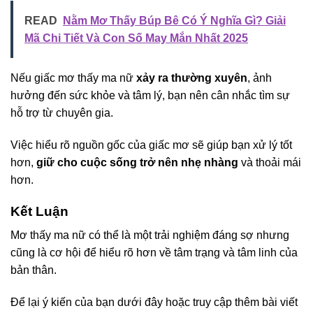
READ
Nằm Mơ Thấy Búp Bê Có Ý Nghĩa Gì? Giải
Mã Chi Tiết Và Con Số May Mắn Nhất 2025
Nếu giấc mơ thấy ma nữ
xảy ra thường xuyên
, ảnh
hưởng đến sức khỏe và tâm lý, bạn nên cân nhắc tìm sự
hỗ trợ từ chuyên gia.
Việc hiểu rõ nguồn gốc của giấc mơ sẽ giúp bạn xử lý tốt
hơn,
giữ cho cuộc sống trở nên nhẹ nhàng
và thoải mái
hơn.
Kết Luận
Mơ thấy ma nữ có thể là một trải nghiệm đáng sợ nhưng
cũng là cơ hội để hiểu rõ hơn về tâm trạng và tâm linh của
bản thân.
Để lại ý kiến của bạn dưới đây hoặc truy cập thêm bài viết