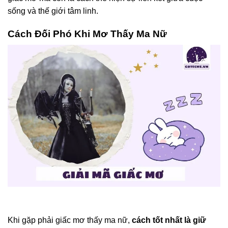
sống và thế giới tâm linh.
Cách Đối Phó Khi Mơ Thấy Ma Nữ
Khi gặp phải giấc mơ thấy ma nữ,
cách tốt nhất là giữ