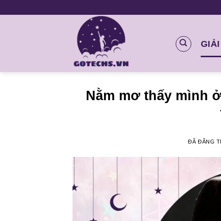
Chuyển
đến
nội
GIẢ
dung
Nằm mơ thấy mình ở 
ĐÃ ĐĂNG 