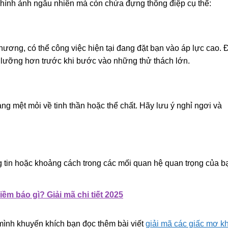
 hình ảnh ngẫu nhiên mà còn chứa đựng thông điệp cụ thể:
thương, có thể công việc hiện tại đang đặt bạn vào áp lực cao. 
ỹ lưỡng hơn trước khi bước vào những thử thách lớn.
ng mệt mỏi về tinh thần hoặc thể chất. Hãy lưu ý nghỉ ngơi và
g tin hoặc khoảng cách trong các mối quan hệ quan trọng của b
iềm báo gì? Giải mã chi tiết 2025
ình khuyến khích bạn đọc thêm bài viết
giải mã các giấc mơ k