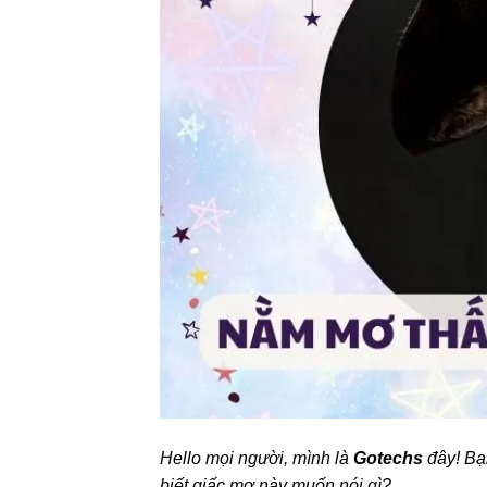
Hello mọi người, mình là
Gotechs
đây! B
biết giấc mơ này muốn nói gì?