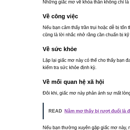
Những giấc mơ về khỏa thân không chỉ là
Về công việc
Nếu bạn cảm thấy trần trụi hoặc dễ bị tổn 
cũng là lời nhắc nhở rằng cần chuẩn bị k
Về sức khỏe
Lặp lại giấc mơ này có thể cho thấy bạn đa
kiểm tra sức khỏe định kỳ.
Về mối quan hệ xã hội
Đôi khi, giấc mơ này phản ánh sự mất lòn
READ
Nằm mơ thấy bị rượt đuổi là đ
Nếu bạn thường xuyên gặp giấc mơ này, m