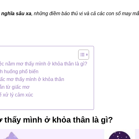
 ý nghĩa sâu xa
, những điềm báo thú vị và cả các con số may m
ệc nằm mơ thấy mình ở khỏa thân là gì?
nh huống phổ biến
iấc mơ thấy mình ở khỏa thân
n từ giấc mơ
ể xử lý cảm xúc
 thấy mình ở khỏa thân là gì?