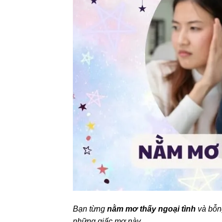
Bạn từng
nằm mơ thấy ngoại tình
và bỗn
những giấc mơ này.