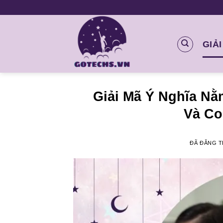
Chuyển
đến
nội
GIẢ
dung
Giải Mã Ý Nghĩa Nằ
Và Co
ĐÃ ĐĂNG 