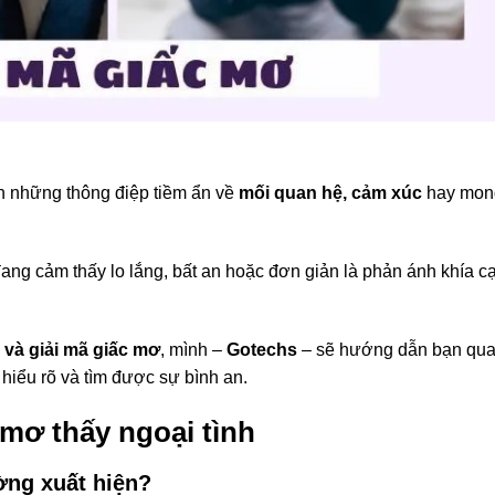
n những thông điệp tiềm ẩn về
mối quan hệ, cảm xúc
hay mon
đang cảm thấy lo lắng, bất an hoặc đơn giản là phản ánh khía c
 và giải mã giấc mơ
, mình –
Gotechs
– sẽ hướng dẫn bạn qu
hiểu rõ và tìm được sự bình an.
 mơ thấy ngoại tình
ờng xuất hiện?