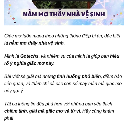
Giấc mơ luôn mang theo những thông điệp bí ẩn, đặc biệt
là
nằm mơ thấy nhà vệ sinh
.
Mình là
Gotechs
, và nhiệm vụ của mình là giúp bạn
hiểu
rõ ý nghĩa giấc mơ này.
Bài viết sẽ giải mã những
tình huống phổ biến
, điềm báo
liên quan, và thậm chí cả các con số may mắn mà giấc mơ
này gợi ý.
Tất cả thông tin đều phù hợp với những bạn yêu thích
chiêm tinh, giải mã giấc mơ và tử vi
. Hãy cùng khám
phá!