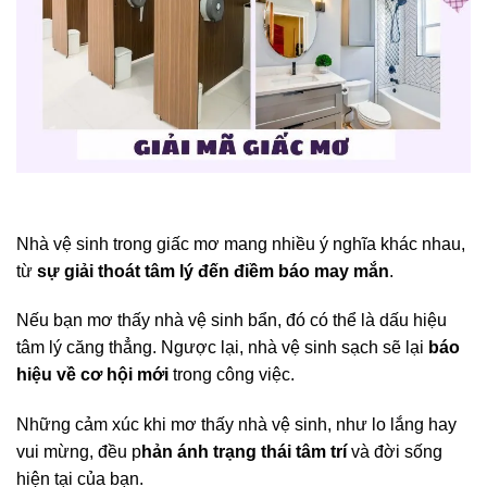
Nhà vệ sinh trong giấc mơ mang nhiều ý nghĩa khác nhau,
từ
sự giải thoát tâm lý đến điềm báo may mắn
.
Nếu bạn mơ thấy nhà vệ sinh bẩn, đó có thể là dấu hiệu
tâm lý căng thẳng. Ngược lại, nhà vệ sinh sạch sẽ lại
báo
hiệu về cơ hội mới
trong công việc.
Những cảm xúc khi mơ thấy nhà vệ sinh, như lo lắng hay
vui mừng, đều p
hản ánh trạng thái tâm trí
và đời sống
hiện tại của bạn.