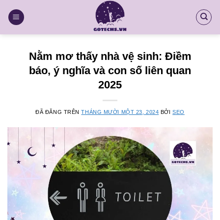
Chuyển
đến
nội
dung
Nằm mơ thấy nhà vệ sinh: Điềm
báo, ý nghĩa và con số liên quan
2025
ĐÃ ĐĂNG TRÊN
THÁNG MƯỜI MỘT 23, 2024
BỞI
SEO