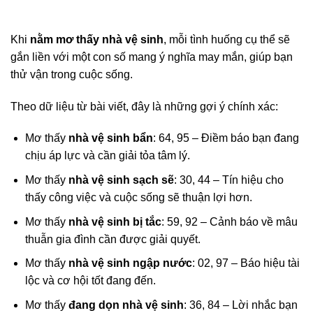
Khi
nằm mơ thấy nhà vệ sinh
, mỗi tình huống cụ thể sẽ
gắn liền với một con số mang ý nghĩa may mắn, giúp bạn
thử vận trong cuộc sống.
Theo dữ liệu từ bài viết, đây là những gợi ý chính xác:
Mơ thấy
nhà vệ sinh bẩn
: 64, 95 – Điềm báo bạn đang
chịu áp lực và cần giải tỏa tâm lý.
Mơ thấy
nhà vệ sinh sạch sẽ
: 30, 44 – Tín hiệu cho
thấy công việc và cuộc sống sẽ thuận lợi hơn.
Mơ thấy
nhà vệ sinh bị tắc
: 59, 92 – Cảnh báo về mâu
thuẫn gia đình cần được giải quyết.
Mơ thấy
nhà vệ sinh ngập nước
: 02, 97 – Báo hiệu tài
lộc và cơ hội tốt đang đến.
Mơ thấy
đang dọn nhà vệ sinh
: 36, 84 – Lời nhắc bạn