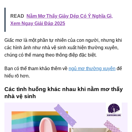
READ
Nằm Mơ Thấy Giày Dép Có Ý Nghĩa Gì,
Xem Ngay Giải Đáp 2025
Giấc mơ là một phần tự nhiên của con người, nhưng khi
các hình ảnh như nhà vệ sinh xuất hiện thường xuyên,
chúng có thể mang theo thông điệp đặc biệt.
Bạn có thể tham khảo thêm về
ngủ mơ thường xuyên
để
hiểu rõ hơn.
Các tình huống khác nhau khi nằm mơ thấy
nhà vệ sinh