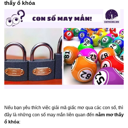
thấy ổ khóa
Nếu bạn yêu thích việc giải mã giấc mơ qua các con số, thì
đây là những con số may mắn liên quan đến
nằm mơ thấy
ổ khóa
: