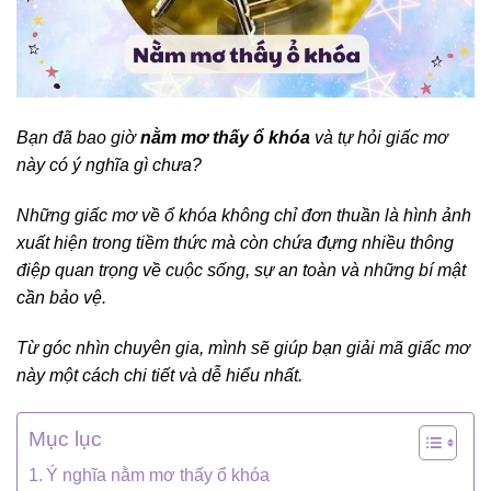
Bạn đã bao giờ
nằm mơ thấy ổ khóa
và tự hỏi giấc mơ
này có ý nghĩa gì chưa?
Những giấc mơ về ổ khóa không chỉ đơn thuần là hình ảnh
xuất hiện trong tiềm thức mà còn chứa đựng nhiều thông
điệp quan trọng về cuộc sống, sự an toàn và những bí mật
cần bảo vệ.
Từ góc nhìn chuyên gia, mình sẽ giúp bạn giải mã giấc mơ
này một cách chi tiết và dễ hiểu nhất.
Mục lục
Ý nghĩa nằm mơ thấy ổ khóa