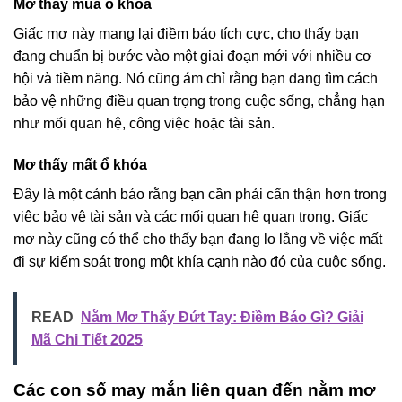
Mơ thấy mua ổ khóa
Giấc mơ này mang lại điềm báo tích cực, cho thấy bạn
đang chuẩn bị bước vào một giai đoạn mới với nhiều cơ
hội và tiềm năng. Nó cũng ám chỉ rằng bạn đang tìm cách
bảo vệ những điều quan trọng trong cuộc sống, chẳng hạn
như mối quan hệ, công việc hoặc tài sản.
Mơ thấy mất ổ khóa
Đây là một cảnh báo rằng bạn cần phải cẩn thận hơn trong
việc bảo vệ tài sản và các mối quan hệ quan trọng. Giấc
mơ này cũng có thể cho thấy bạn đang lo lắng về việc mất
đi sự kiểm soát trong một khía cạnh nào đó của cuộc sống.
READ
Nằm Mơ Thấy Đứt Tay: Điềm Báo Gì? Giải
Mã Chi Tiết 2025
Các con số may mắn liên quan đến nằm mơ