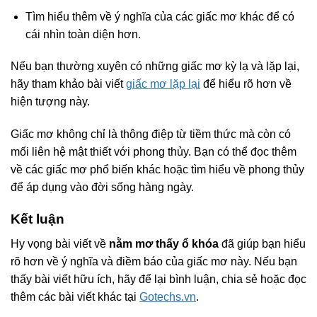
Tìm hiểu thêm về ý nghĩa của các giấc mơ khác để có
cái nhìn toàn diện hơn.
Nếu bạn thường xuyên có những giấc mơ kỳ lạ và lặp lại,
hãy tham khảo bài viết
giấc mơ lặp lại
để hiểu rõ hơn về
hiện tượng này.
Giấc mơ không chỉ là thông điệp từ tiềm thức mà còn có
mối liên hệ mật thiết với phong thủy. Bạn có thể đọc thêm
về các giấc mơ phổ biến khác hoặc tìm hiểu về phong thủy
để áp dụng vào đời sống hàng ngày.
Kết luận
Hy vọng bài viết về
nằm mơ thấy ổ khóa
đã giúp bạn hiểu
rõ hơn về ý nghĩa và điềm báo của giấc mơ này. Nếu bạn
thấy bài viết hữu ích, hãy để lại bình luận, chia sẻ hoặc đọc
thêm các bài viết khác tại
Gotechs.vn
.