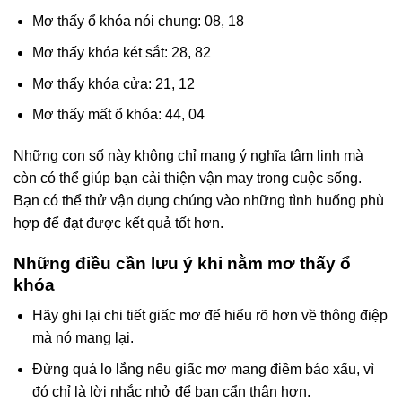
Mơ thấy ổ khóa nói chung: 08, 18
Mơ thấy khóa két sắt: 28, 82
Mơ thấy khóa cửa: 21, 12
Mơ thấy mất ổ khóa: 44, 04
Những con số này không chỉ mang ý nghĩa tâm linh mà
còn có thể giúp bạn cải thiện vận may trong cuộc sống.
Bạn có thể thử vận dụng chúng vào những tình huống phù
hợp để đạt được kết quả tốt hơn.
Những điều cần lưu ý khi nằm mơ thấy ổ
khóa
Hãy ghi lại chi tiết giấc mơ để hiểu rõ hơn về thông điệp
mà nó mang lại.
Đừng quá lo lắng nếu giấc mơ mang điềm báo xấu, vì
đó chỉ là lời nhắc nhở để bạn cẩn thận hơn.