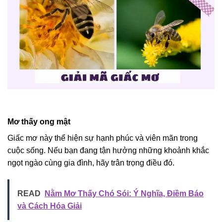
Mơ thấy ong mật
Giấc mơ này thể hiện sự hạnh phúc và viên mãn trong
cuộc sống. Nếu bạn đang tận hưởng những khoảnh khắc
ngọt ngào cùng gia đình, hãy trân trọng điều đó.
READ
Nằm Mơ Thấy Chó Sói: Ý Nghĩa, Điềm Báo
và Cách Hóa Giải