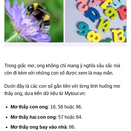
Trong giấc mơ, ong không chỉ mang ý nghĩa sâu sắc mà
còn đi kèm với những con số được xem là may mắn.
Dưới đây là các con số gắn liền với từng tình huống mơ
thấy ong, dựa trên dữ liệu từ Mytour.vn:
Mơ thấy con ong
: 16, 56 hoặc 96.
Mơ thấy hai con ong
: 57 hoặc 64.
Mơ thấy ong bay vào nhà
: 86.