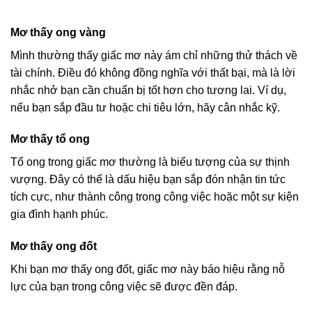
Mơ thấy ong vàng
Mình thường thấy giấc mơ này ám chỉ những thử thách về
tài chính. Điều đó không đồng nghĩa với thất bại, mà là lời
nhắc nhở bạn cần chuẩn bị tốt hơn cho tương lai. Ví dụ,
nếu bạn sắp đầu tư hoặc chi tiêu lớn, hãy cân nhắc kỹ.
Mơ thấy tổ ong
Tổ ong trong giấc mơ thường là biểu tượng của sự thịnh
vượng. Đây có thể là dấu hiệu bạn sắp đón nhận tin tức
tích cực, như thành công trong công việc hoặc một sự kiện
gia đình hạnh phúc.
Mơ thấy ong đốt
Khi bạn mơ thấy ong đốt, giấc mơ này báo hiệu rằng nỗ
lực của bạn trong công việc sẽ được đền đáp.