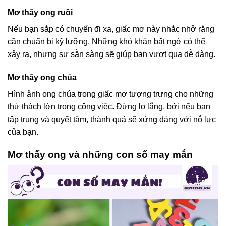
Mơ thấy ong ruồi
Nếu bạn sắp có chuyến đi xa, giấc mơ này nhắc nhở rằng
cần chuẩn bị kỹ lưỡng. Những khó khăn bất ngờ có thể
xảy ra, nhưng sự sẵn sàng sẽ giúp bạn vượt qua dễ dàng.
Mơ thấy ong chúa
Hình ảnh ong chúa trong giấc mơ tượng trưng cho những
thử thách lớn trong công việc. Đừng lo lắng, bởi nếu bạn
tập trung và quyết tâm, thành quả sẽ xứng đáng với nỗ lực
của bạn.
Mơ thấy ong và những con số may mắn