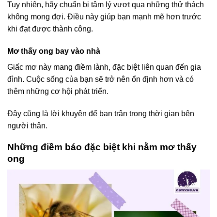
Tuy nhiên, hãy chuẩn bị tâm lý vượt qua những thử thách
không mong đợi. Điều này giúp bạn mạnh mẽ hơn trước
khi đạt được thành công.
Mơ thấy ong bay vào nhà
Giấc mơ này mang điềm lành, đặc biệt liên quan đến gia
đình. Cuộc sống của bạn sẽ trở nên ổn định hơn và có
thêm những cơ hội phát triển.
Đây cũng là lời khuyên để bạn trân trọng thời gian bên
người thân.
Những điềm báo đặc biệt khi nằm mơ thấy
ong