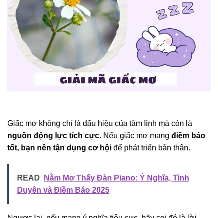
Giấc mơ không chỉ là dấu hiệu của tâm linh mà còn là
nguồn động lực tích cực
. Nếu giấc mơ mang
điềm báo
tốt, bạn nên tận dụng cơ hội
để phát triển bản thân.
READ
Nằm Mơ Thấy Đàn Piano: Ý Nghĩa, Tình
Duyên và Điềm Báo 2025
Ngược lại, nếu mang ý nghĩa tiêu cực, hãy coi đó là lời