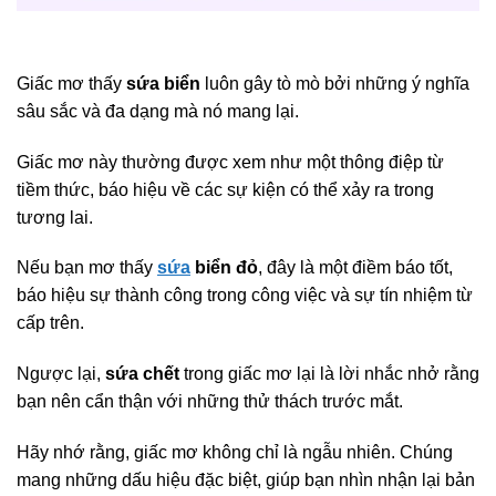
Giấc mơ thấy
sứa biển
luôn gây tò mò bởi những ý nghĩa
sâu sắc và đa dạng mà nó mang lại.
Giấc mơ này thường được xem như một thông điệp từ
tiềm thức, báo hiệu về các sự kiện có thể xảy ra trong
tương lai.
Nếu bạn mơ thấy
sứa
biển đỏ
, đây là một điềm báo tốt,
báo hiệu sự thành công trong công việc và sự tín nhiệm từ
cấp trên.
Ngược lại,
sứa chết
trong giấc mơ lại là lời nhắc nhở rằng
bạn nên cẩn thận với những thử thách trước mắt.
Hãy nhớ rằng, giấc mơ không chỉ là ngẫu nhiên. Chúng
mang những dấu hiệu đặc biệt, giúp bạn nhìn nhận lại bản