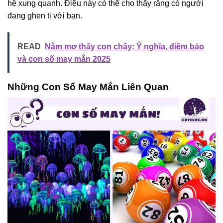
hệ xung quanh. Điều này có thể cho thấy rằng có người
đang ghen tị với bạn.
READ
Nằm mơ thấy con chấy: Ý nghĩa, điềm báo
và con số may mắn 2025
Những Con Số May Mắn Liên Quan