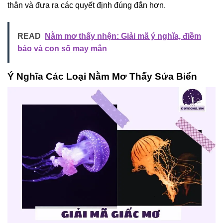
thân và đưa ra các quyết định đúng đắn hơn.
READ
Nằm mơ thấy nhện: Giải mã ý nghĩa, điềm
báo và con số may mắn
Ý Nghĩa Các Loại Nằm Mơ Thấy Sứa Biển