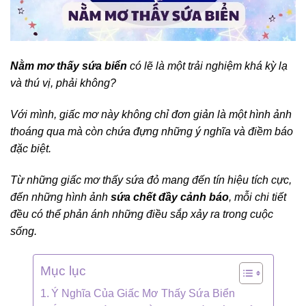
Nằm mơ thấy sứa biển
có lẽ là một trải nghiệm khá kỳ lạ
và thú vị, phải không?
Với mình, giấc mơ này không chỉ đơn giản là một hình ảnh
thoáng qua mà còn chứa đựng những ý nghĩa và điềm báo
đặc biệt.
Từ những giấc mơ thấy sứa đỏ mang đến tín hiệu tích cực,
đến những hình ảnh
sứa chết đầy cảnh báo
, mỗi chi tiết
đều có thể phản ánh những điều sắp xảy ra trong cuộc
sống.
Mục lục
Ý Nghĩa Của Giấc Mơ Thấy Sứa Biển