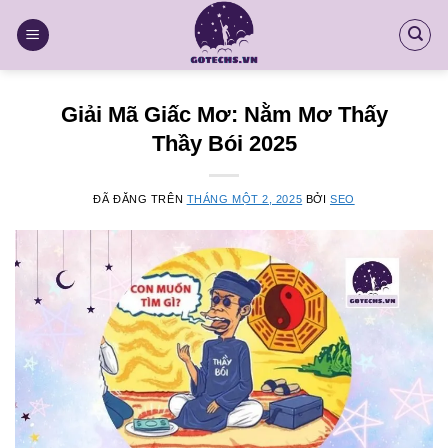
Chuyển
đến
nội
dung
Giải Mã Giấc Mơ: Nằm Mơ Thấy
Thầy Bói 2025
ĐÃ ĐĂNG TRÊN
THÁNG MỘT 2, 2025
BỞI
SEO