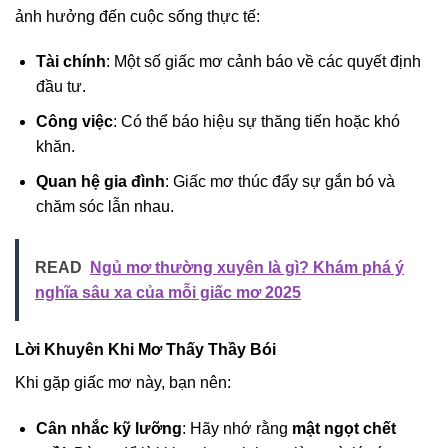
ảnh hưởng đến cuộc sống thực tế:
Tài chính
: Một số giấc mơ cảnh báo về các quyết định
đầu tư.
Công việc
: Có thể báo hiệu sự thăng tiến hoặc khó
khăn.
Quan hệ gia đình
: Giấc mơ thúc đẩy sự gắn bó và
chăm sóc lẫn nhau.
READ
Ngủ mơ thường xuyên là gì? Khám phá ý
nghĩa sâu xa của mỗi giấc mơ 2025
Lời Khuyên Khi Mơ Thấy Thầy Bói
Khi gặp giấc mơ này, bạn nên:
Cân nhắc kỹ lưỡng
: Hãy nhớ rằng
mật ngọt chết