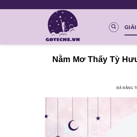
Chuyển
đến
nội
GIẢ
dung
Nằm Mơ Thấy Tỳ Hưu
ĐÃ ĐĂNG 