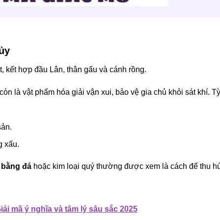
ủy
t, kết hợp đầu Lân, thân gấu và cánh rồng.
còn là vật phẩm hóa giải vận xui, bảo vệ gia chủ khỏi sát khí. T
sản.
g xấu.
 bằng đá
hoặc kim loại quý thường được xem là cách để thu hú
ải mã ý nghĩa và tâm lý sâu sắc 2025