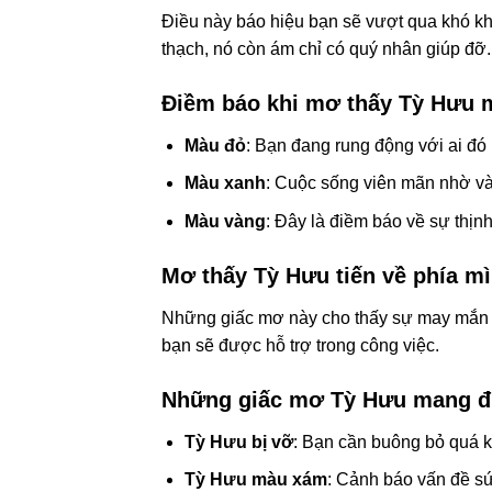
Điều này báo hiệu bạn sẽ vượt qua khó kh
thạch, nó còn ám chỉ có quý nhân giúp đỡ.
Điềm báo khi mơ thấy Tỳ Hưu 
Màu đỏ
: Bạn đang rung động với ai đ
Màu xanh
: Cuộc sống viên mãn nhờ và
Màu vàng
: Đây là điềm báo về sự thịn
Mơ thấy Tỳ Hưu tiến về phía m
Những giấc mơ này cho thấy sự may mắn v
bạn sẽ được hỗ trợ trong công việc.
Những giấc mơ Tỳ Hưu mang đ
Tỳ Hưu bị vỡ
: Bạn cần buông bỏ quá k
Tỳ Hưu màu xám
: Cảnh báo vấn đề sứ