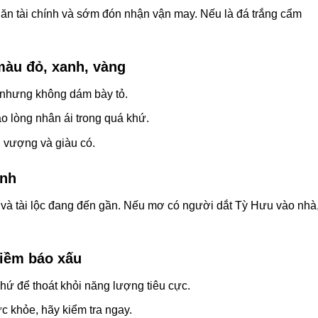
ăn tài chính và sớm đón nhận vận may. Nếu là đá trắng cẩm
màu đỏ, xanh, vàng
ó nhưng không dám bày tỏ.
o lòng nhân ái trong quá khứ.
h vượng và giàu có.
ình
à tài lộc đang đến gần. Nếu mơ có người dắt Tỳ Hưu vào nhà
iềm báo xấu
hứ để thoát khỏi năng lượng tiêu cực.
c khỏe, hãy kiểm tra ngay.