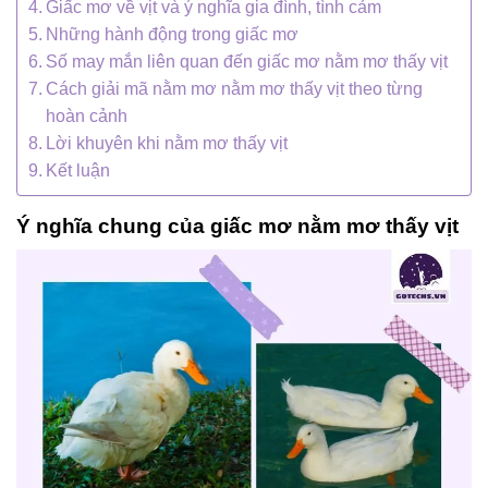
Giấc mơ về vịt và ý nghĩa gia đình, tình cảm
Những hành động trong giấc mơ
Số may mắn liên quan đến giấc mơ nằm mơ thấy vịt
Cách giải mã nằm mơ nằm mơ thấy vịt theo từng
hoàn cảnh
Lời khuyên khi nằm mơ thấy vịt
Kết luận
Ý nghĩa chung của giấc mơ nằm mơ thấy vịt