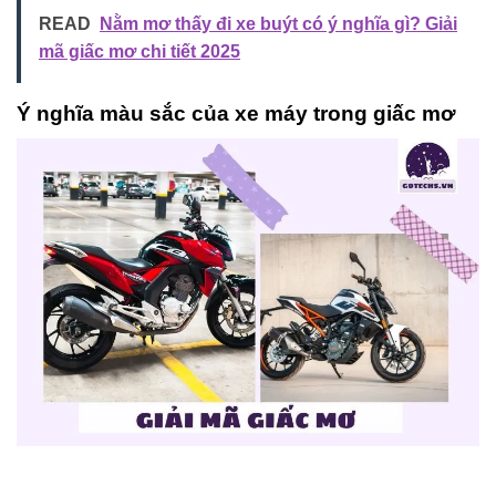
READ
Nằm mơ thấy đi xe buýt có ý nghĩa gì? Giải
mã giấc mơ chi tiết 2025
Ý nghĩa màu sắc của xe máy trong giấc mơ