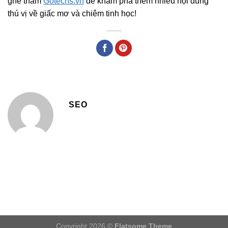
ghé thăm
Gotechs.vn
để khám phá thêm nhiều nội dung
thú vị về giấc mơ và chiêm tinh học!
SEO
Copyright 2026 ©
Flatsome Theme