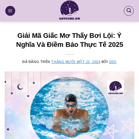
Chuyển
đến
nội
dung
Giải Mã Giấc Mơ Thấy Bơi Lội: Ý
Nghĩa Và Điềm Báo Thực Tế 2025
ĐÃ ĐĂNG TRÊN
THÁNG MƯỜI MỘT 22, 2024
BỞI
SEO