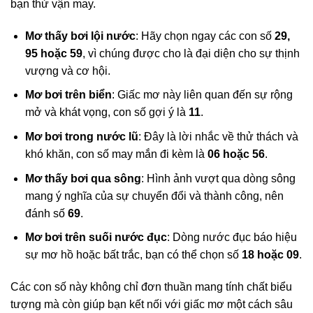
bạn thử vận may.
Mơ thấy bơi lội nước
: Hãy chọn ngay các con số
29,
95 hoặc 59
, vì chúng được cho là đại diện cho sự thịnh
vượng và cơ hội.
Mơ bơi trên biển
: Giấc mơ này liên quan đến sự rộng
mở và khát vọng, con số gợi ý là
11
.
Mơ bơi trong nước lũ
: Đây là lời nhắc về thử thách và
khó khăn, con số may mắn đi kèm là
06 hoặc 56
.
Mơ thấy bơi qua sông
: Hình ảnh vượt qua dòng sông
mang ý nghĩa của sự chuyển đổi và thành công, nên
đánh số
69
.
Mơ bơi trên suối nước đục
: Dòng nước đục báo hiệu
sự mơ hồ hoặc bất trắc, bạn có thể chọn số
18 hoặc 09
.
Các con số này không chỉ đơn thuần mang tính chất biểu
tượng mà còn giúp bạn kết nối với giấc mơ một cách sâu