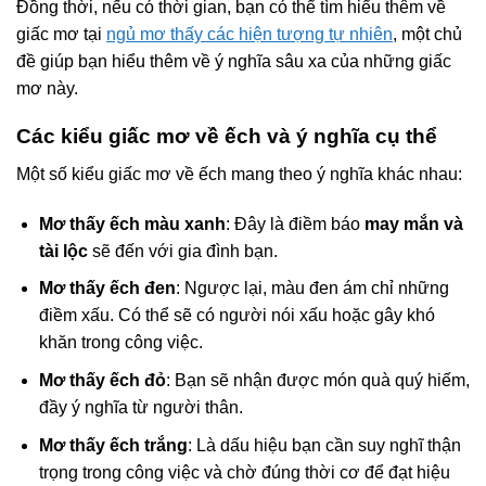
Đồng thời, nếu có thời gian, bạn có thể tìm hiểu thêm về
giấc mơ tại
ngủ mơ thấy các hiện tượng tự nhiên
, một chủ
đề giúp bạn hiểu thêm về ý nghĩa sâu xa của những giấc
mơ này.
Các kiểu giấc mơ về ếch và ý nghĩa cụ thể
Một số kiểu giấc mơ về ếch mang theo ý nghĩa khác nhau:
Mơ thấy ếch màu xanh
: Đây là điềm báo
may mắn và
tài lộc
sẽ đến với gia đình bạn.
Mơ thấy ếch đen
: Ngược lại, màu đen ám chỉ những
điềm xấu. Có thể sẽ có người nói xấu hoặc gây khó
khăn trong công việc.
Mơ thấy ếch đỏ
: Bạn sẽ nhận được món quà quý hiếm,
đầy ý nghĩa từ người thân.
Mơ thấy ếch trắng
: Là dấu hiệu bạn cần suy nghĩ thận
trọng trong công việc và chờ đúng thời cơ để đạt hiệu