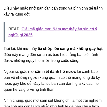
Điều này nhắc nhở bạn cần cẩn trọng và bình tĩnh để tránh
xảy ra xung đột.
READ
Giải mã giấc mơ: Nằm mơ thấy ăn xin có ý
nghĩa gì 2025
Trái lại, khi mơ thấy
tia chớp lóe sáng mà không gây hại
,
điều này mang đến sự an ủi, báo hiệu rằng bạn sẽ tránh
được những nguy hiểm lớn trong cuộc sống.
Ngoài ra, giấc mơ
sấm sét đánh hồ nước
lại cảnh báo
bạn về những người xung quanh có thể mang lòng đố kỵ
hoặc gây khó dễ. Đây là lúc bạn cần đánh giá kỹ các mối
quan hệ và giữ vững tinh thần.
Nhìn chung, giấc mơ sấm sét không chỉ là một trải nghiệm
tâm linh mà còn là lời nhắc nhở tinh tế để bạn chú ý hơn