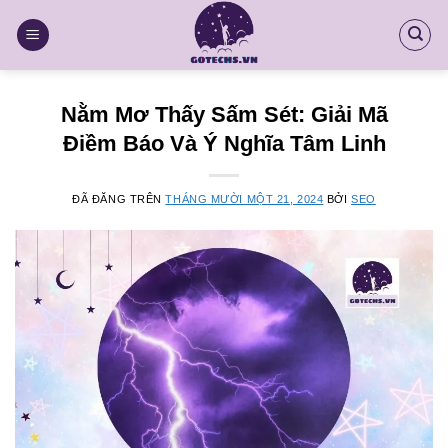
Chuyển
đến
nội
dung
Nằm Mơ Thấy Sấm Sét: Giải Mã
Điềm Báo Và Ý Nghĩa Tâm Linh
ĐÃ ĐĂNG TRÊN
THÁNG MƯỜI MỘT 21, 2024
BỞI
SEO